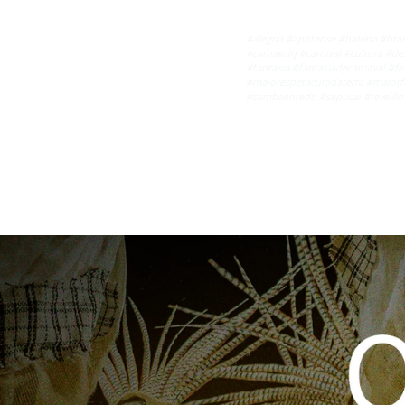
#alegria #apoteose #bateria #brasi
#carnavalrj #carnival #cultura 
#fantasia #fantasiadecarnaval #fe
#maiorespetaculodaterra #maiorf
#sambaenredo #sapucai #reveillo