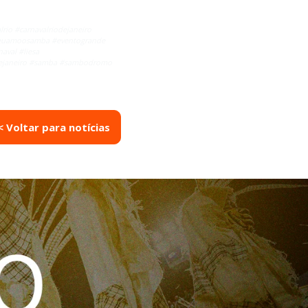
lrio #carnavalriodejaneiro
l #euamoosamba #eventogrande
aval #liesa
iodejaneiro #samba #sambodromo
< Voltar para notícias