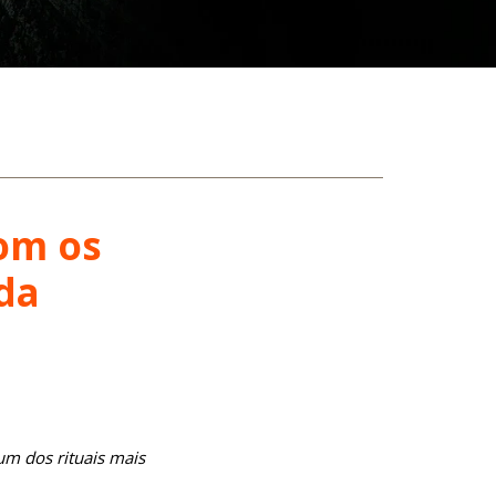
com os
da
um dos rituais mais