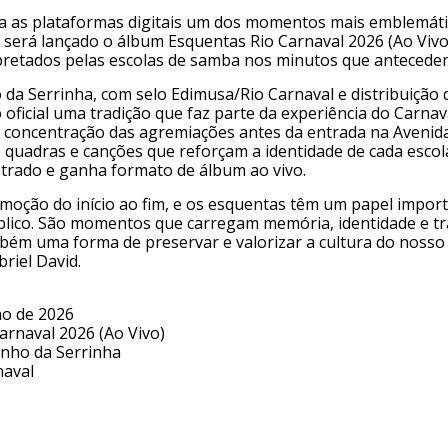
ra as plataformas digitais um dos momentos mais emblemáti
 será lançado o álbum Esquentas Rio Carnaval 2026 (Ao Vivo)
retados pelas escolas de samba nos minutos que antecedem s
 da Serrinha, com selo Edimusa/Rio Carnaval e distribuiçã
oficial uma tradição que faz parte da experiência do Carna
 concentração das agremiações antes da entrada na Avenid
as quadras e canções que reforçam a identidade de cada escola
trado e ganha formato de álbum ao vivo.
 emoção do início ao fim, e os esquentas têm um papel impo
úblico. São momentos que carregam memória, identidade e tra
mbém uma forma de preservar e valorizar a cultura do nosso 
briel David.
ho de 2026
arnaval 2026 (Ao Vivo)
inho da Serrinha
naval