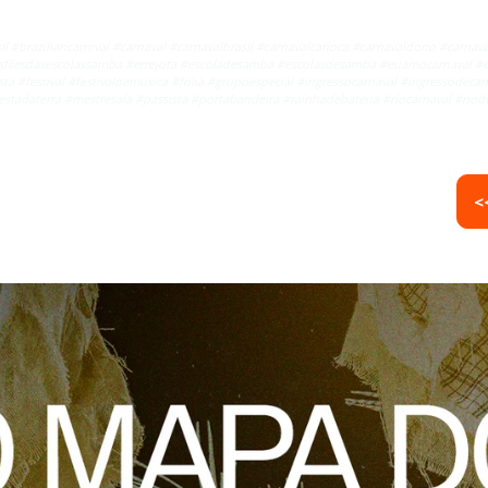
l #braziliancarnival #carnaval #carnavalbrasil #carnavalcarioca #carnavaldorio #carnava
#desfilesdasescolassamba #errejota #escoladesamba #escolasdesamba #euamocarnava
sta #festival #festivaldemusica #folia #grupoespecial #ingressocarnaval #ingressodecarn
estadaterra #mestresala #passista #portabandeira #rainhadebateria #riocarnaval #r
<