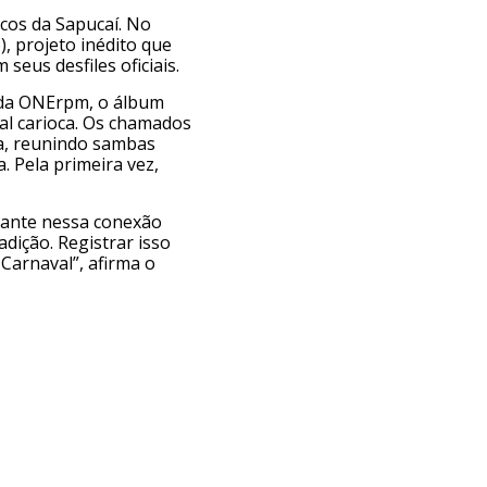
cos da Sapucaí. No
, projeto inédito que
eus desfiles oficiais.
o da ONErpm, o álbum
val carioca. Os chamados
a, reunindo sambas
. Pela primeira vez,
rtante nessa conexão
dição. Registrar isso
Carnaval”, afirma o