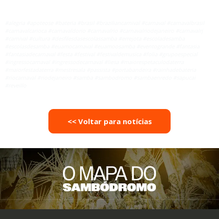
#alegria #apoteose #bateria #brasil #braziliancarnival #carnaval #carnavalbrasil
#carnavalcarioca #carnavaldorio #carnavalrio #carnavalriodejaneiro #carnavalrj
#carnival #cultura #desfilesdasescolassamba #errejota #escoladesamba
#escolasdesamba #euamocarnaval #euamoosamba #eventogrande #fantasia
#fantasiadecarnaval #festa #festival #festivaldemusica #folia #grupoespecial
#ingressocarnaval #ingressodecarnaval #liesa #maiorespetaculodaterra
#maiorfestadaterra #mestresala #passista #portabandeira #rainhadebateria
#riocarnaval #riodejaneiro #samba #sambodromo #sambaenredo #sapucai
#reveillo
<< Voltar para notícias